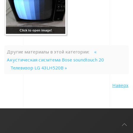
Click to open image!
Другие материалы в этой категории:
«
Акустическая сисмтема Bose soundtouch 20
Телевизор LG 43LH520B »
Наверх