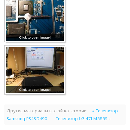
Click to open image!
Click to open image!
Другие материалы в этой категории:
« Телевизор
Samsung PS43D490
Телевизор LG 47LM585S »