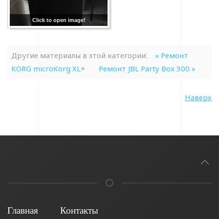
Click to open image!
Другие материалы в этой категории:
« Ремонт
KORG microKorg XL+
Ремонт JBL Party Box 300 »
Наверх
Главная
Контакты