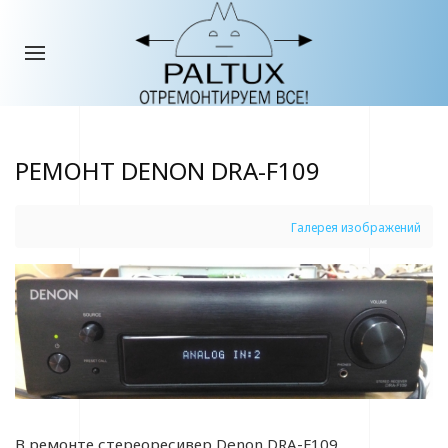
РЕМОНТ DENON DRA-F109
Галерея изображений
В ремонте стереоресивер Denon DRA-F109.